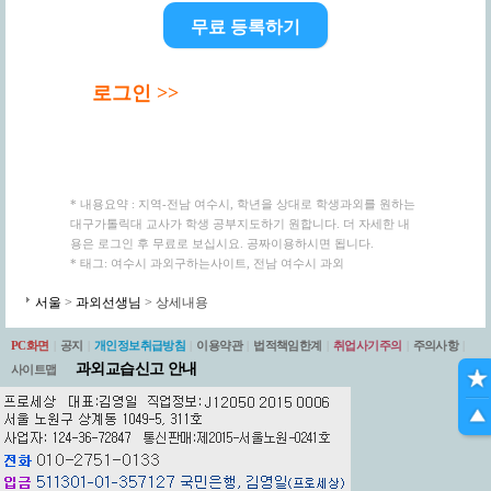
무료 등록하기
로그인 >>
* 내용요약 : 지역-전남 여수시, 학년을 상대로 학생과외를 원하는
대구가톨릭대 교사가 학생 공부지도하기 원합니다. 더 자세한 내
용은 로그인 후 무료로 보십시요. 공짜이용하시면 됩니다.
* 태그: 여수시 과외구하는사이트, 전남 여수시 과외
서울
>
과외선생님
> 상세내용
PC화면
|
공지
|
개인정보취급방침
|
이용약관
|
법적책임한계
|
취업사기주의
|
주의사항
|
과외교습신고 안내
사이트맵